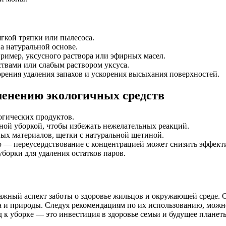
гкой тряпки или пылесоса.
 натуральной основе.
ример, уксусного раствора или эфирных масел.
твами или слабым раствором уксуса.
рения удаления запахов и ускорения высыхания поверхностей.
менению экологичных средств
огических продуктов.
ной уборкой, чтобы избежать нежелательных реакций.
ых материалов, щетки с натуральной щетиной.
 — переусердствование с концентрацией может снизить эффекти
борки для удаления остатков паров.
важный аспект заботы о здоровье жильцов и окружающей среде.
и природы. Следуя рекомендациям по их использованию, можно н
 к уборке — это инвестиция в здоровье семьи и будущее планет