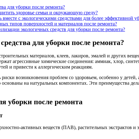
ва для уборки после ремонта?
щитить здоровье семьи и окружающую среду?
 вместе с экологическими средствами для более эффективной у
ных типов поверхностей и материалов после ремонта?
илизации экологичных средств для уборки после ремонта?
средства для уборки после ремонта?
роительных материалов, клеев, лакиров, эмалей и других вещес
держат агрессивные химические соединения: аммиак, хлор, синт
утей и привести к аллергическим реакциям.
риски возникновения проблем со здоровьем, особенно у детей, 
 основаны на натуральных компонентах. Эти преимущества дел
я уборки после ремонта
т
рхностно-активных веществ (ПАВ), растительных экстрактов и 