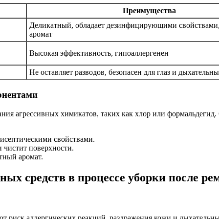
Преимущества
Деликатный, обладает дезинфицирующими свойствами
аромат
Высокая эффективность, гипоаллергенен
Не оставляет разводов, безопасен для глаз и дыхательн
онентами
ания агрессивных химикатов, таких как хлор или формальдегид
тисептическими свойствами.
и чистит поверхности.
тный аромат.
ых средств в процессе уборки после ре
т риск аллергических реакций, раздражения кожи и дыхательны