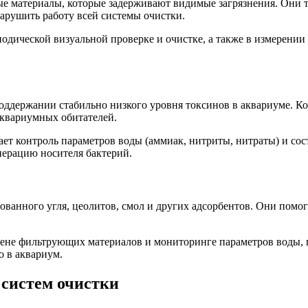
е материалы, которые задерживают видимые загрязнения. Они т
нарушить работу всей системы очистки.
одической визуальной проверке и очистке, а также в измерении
оддержании стабильно низкого уровня токсинов в аквариуме. К
аквариумных обитателей.
т контроль параметров воды (аммиак, нитриты, нитраты) и сос
нерацию носителя бактерий.
анного угля, цеолитов, смол и других адсорбентов. Они помог
мене фильтрующих материалов и мониторинге параметров воды, 
о в аквариум.
 систем очистки