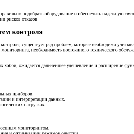
равильно подобрать оборудование и обеспечить надежную связ
ии рисков отказов.
тем контроля
 контроля, существует ряд проблем, которые необходимо учитыв
ля мониторинга, необходимость постоянного технического обслу
х хобби, ожидается дальнейшее удешевление и расширение функц
льных приборов.
тации и интерпретации данных.
огических нагрузках.
троенным мониторингом.
ания и оптимизации режимов очистки.