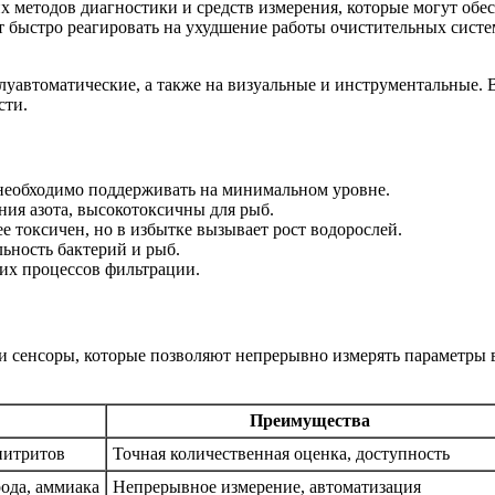
х методов диагностики и средств измерения, которые могут об
т быстро реагировать на ухудшение работы очистительных сист
луавтоматические, а также на визуальные и инструментальные. 
сти.
 необходимо поддерживать на минимальном уровне.
ия азота, высокотоксичны для рыб.
 токсичен, но в избытке вызывает рост водорослей.
ьность бактерий и рыб.
их процессов фильтрации.
и сенсоры, которые позволяют непрерывно измерять параметры в
Преимущества
нитритов
Точная количественная оценка, доступность
ода, аммиака
Непрерывное измерение, автоматизация