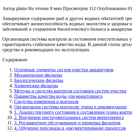
Автор
platus
На чтение
8 мин
Просмотров
112
Опубликовано
0
Аквариумное содержание рыб и других водных обитателей треб
обеспечивает жизнеспособность водных экосистем и здоровье 
заболеваний и сохранения биологического баланса в аквариума
Организация системы контроля за состоянием очистительных у
гарантировать стабильное качество воды. В данной статье де
средства и рекомендации по эксплуатации.
Содержание
Основные элементы систем очистки аквариумов
Механические фильтры
Биологические фильтры
Химические фильтры
Методы и средства контроля состояния систем очистки
Параметры качества воды для мониторинга
Средства измерения и контроля
Организация системы контроля: этапы и рекомендации
1. Анализ текущего состояния и составление плана контр
2. Внедрение инструментальных систем мониторинга
3. Регламентное обслуживание и проверка фильтров
4. Обучение персонала и документирование процессов