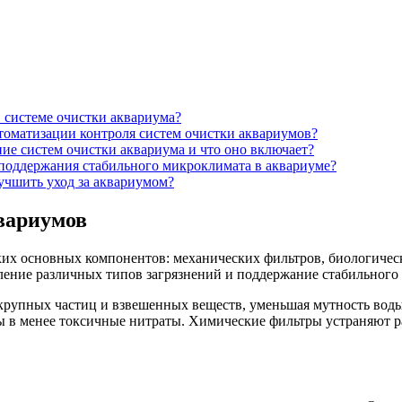
 системе очистки аквариума?
томатизации контроля систем очистки аквариумов?
ие систем очистки аквариума и что оно включает?
 поддержания стабильного микроклимата в аквариуме?
учшить уход за аквариумом?
вариумов
ьких основных компонентов: механических фильтров, биологичес
ение различных типов загрязнений и поддержание стабильного 
рупных частиц и взвешенных веществ, уменьшая мутность воды
ы в менее токсичные нитраты. Химические фильтры устраняют р