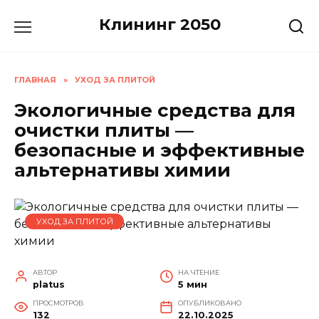
Перейти
Клининг 2050
к
содержанию
ГЛАВНАЯ
»
УХОД ЗА ПЛИТОЙ
Экологичные средства для
очистки плиты —
безопасные и эффективные
альтернативы химии
УХОД ЗА ПЛИТОЙ
АВТОР
НА ЧТЕНИЕ
platus
5 мин
ПРОСМОТРОВ
ОПУБЛИКОВАНО
132
22.10.2025