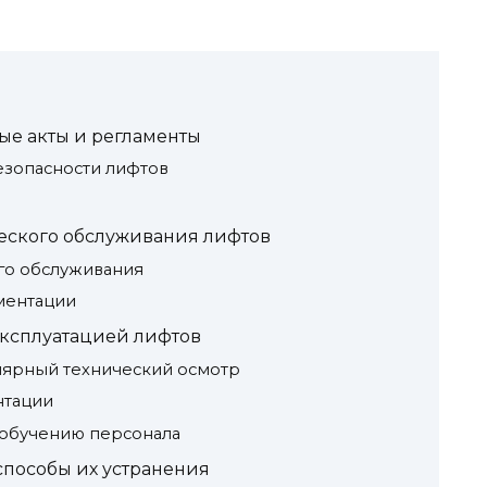
е акты и регламенты
езопасности лифтов
еского обслуживания лифтов
го обслуживания
ментации
эксплуатацией лифтов
лярный технический осмотр
нтации
 обучению персонала
способы их устранения