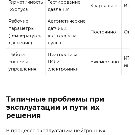
Герметичность
Тестирование
Квартально
Инж
корпуса
давления
Рабочие
Автоматические
параметры
датчики,
Постоянно
Опе
(температура,
контроль на
давление)
пульте
Работа
Диагностика
ИТ-с
системы
ПО и
Ежемесячно
инж
управления
электроники
Типичные проблемы при
эксплуатации и пути их
решения
В процессе эксплуатации нейтронных