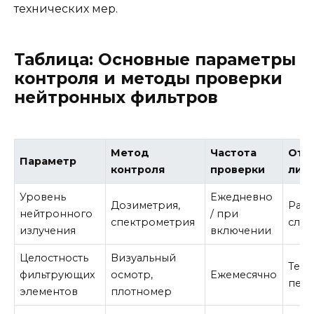
технических мер.
Таблица: Основные параметры
контроля и методы проверки
нейтронных фильтров
Метод
Частота
Отв
Параметр
контроля
проверки
лиц
Уровень
Ежедневно
Дозиметрия,
Рад
нейтронного
/ при
спектрометрия
служ
излучения
включении
Целостность
Визуальный
Техн
фильтрующих
осмотр,
Ежемесячно
пер
элементов
плотномер