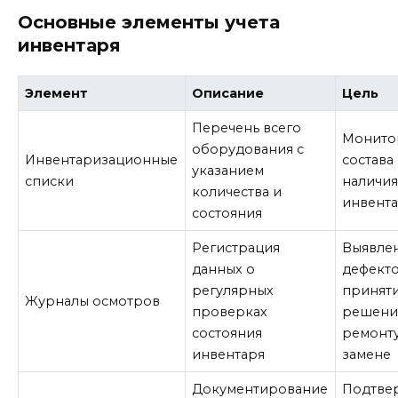
Основные элементы учета
инвентаря
Элемент
Описание
Цель
Перечень всего
Монито
оборудования с
Инвентаризационные
состава
указанием
списки
наличи
количества и
инвент
состояния
Регистрация
Выявле
данных о
дефекто
регулярных
принят
Журналы осмотров
проверках
решени
состояния
ремонт
инвентаря
замене
Документирование
Подтве