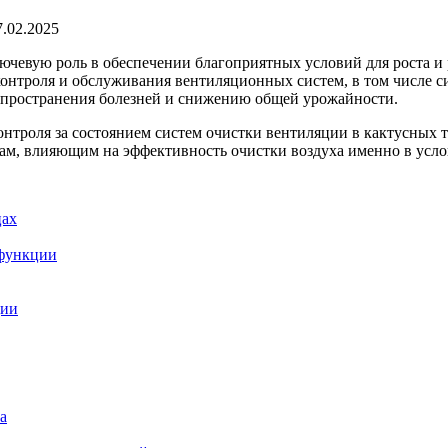
7.02.2025
чевую роль в обеспечении благоприятных условий для роста и 
онтроля и обслуживания вентиляционных систем, в том числе си
спространения болезней и снижению общей урожайности.
онтроля за состоянием систем очистки вентиляции в кактусных
м, влияющим на эффективность очистки воздуха именно в усло
цах
 функции
ции
а