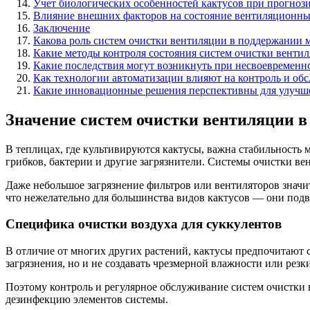
Учет биологических особенностей кактусов при прогноз
Влияние внешних факторов на состояние вентиляционны
Заключение
Какова роль систем очистки вентиляции в поддержании 
Какие методы контроля состояния систем очистки венти
Какие последствия могут возникнуть при несвоевременн
Как технологии автоматизации влияют на контроль и об
Какие инновационные решения перспективны для улучше
Значение систем очистки вентиляции в
В теплицах, где культивируются кактусы, важна стабильность 
грибков, бактерии и другие загрязнители. Системы очистки в
Даже небольшое загрязнение фильтров или вентиляторов знач
что нежелательно для большинства видов кактусов — они под
Специфика очистки воздуха для суккулентов
В отличие от многих других растений, кактусы предпочитают 
загрязнения, но и не создавать чрезмерной влажности или рез
Поэтому контроль и регулярное обслуживание систем очистки 
дезинфекцию элементов системы.