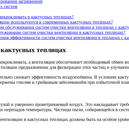
ировании загрязнений
х систем
микроклимата в кактусных теплицах?
ляции используются в современных кактусных теплицах?
ом обслуживании систем очистки вентиляции в теплицах с какт
служивание систем очистки вентиляции в кактусных теплицах?
ния эффективности систем очистки вентиляции в теплицах с к
 кактусных теплицах
микроклимата, а вентиляция обеспечивает необходимый обмен во
ентиляции предназначены для фильтрации этих частиц и улучшен
ительно снижает эффективность воздухообмена. В условиях какт
вержены гнилям и грибковым заболеванийм при избыточной влаг
сухой и умеренно проветриваемый воздух. Это накладывает треб
ких перепадов температуры. Частицы пыли, собирающейся в систе
вентиляции в кактусных теплицах должны быть на особом уровне