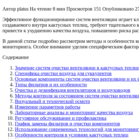
Автор
platus
На чтение
8 мин
Просмотров
151
Опубликовано
2
Эффективное функционирование систем вентиляции играет клю
создаваемого внутри кактусных теплиц, требуют тщательного к
привести к ухудшению качества воздуха, повышению риска ра
В данной статье подробно рассмотрим методы и особенности к
мониторинга. Особое внимание уделим специфическим фактора
Содержание
Значение систем очистки вентиляции в кактусных тепли
Специфика очистки воздуха для суккулентов
Основные компоненты систем очистки вентиляции и их
Типы фильтров и их особенности
Очистка и дезинфекция вентиляторов и воздуховодов
Методы контроля за состоянием систем очистки вентиля
Визуальный и технический осмотр
Измерение параметров работы
Лабораторные анализы и мониторинг качества воздуха
Регулярное обслуживание и профилактика
График замены фильтров и очистки компонентов
Использование современных технологий для мониторинг
Особенности контроля в условиях кактусных теплиц