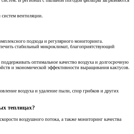
 систем. В регионах с пыльной погодой фильтры загрязняются
 систем вентиляции.
омплексного подхода и регулярного мониторинга.
еспечить стабильный микроклимат, благоприятствующий
поддерживать оптимальное качество воздуха и долгосрочную
ойств и экономической эффективности выращивания кактусов.
вление воздуха и удаление пыли, спор грибков и других
ных теплицах?
скорости воздушного потока, а также мониторинг качества