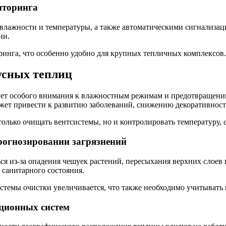
иторинга
лажности и температуры, а также автоматическими сигнализаци
ии.
ринга, что особенно удобно для крупных тепличных комплексов.
усных теплиц
бует особого внимания к влажностным режимам и предотвращени
жет привести к развитию заболеваний, снижению декоративност
лько очищать вентсистемы, но и контролировать температуру, с
прогнозировании загрязнений
я из-за опадения чешуек растений, пересыхания верхних слоев 
я санитарного состояния.
системы очистки увеличивается, что также необходимо учитыват
яционных систем