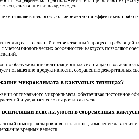
ности географического расположения теплицы влияют на работу
ию конденсата внутри воздуховодов.
ивания является залогом долговременной и эффективной работы
ных теплицах — сложный и ответственный процесс, требующий к
м с учетом биологических особенностей кактусов позволяют об
леваний.
ов по обслуживанию вентиляционных систем дают возможность 
ствует повышению продуктивности, сохранению декоративных св
ржании микроклимата в кактусных теплицах?
ании оптимального микроклимата, обеспечивая постоянное обно
растений и улучшает условия роста кактусов.
и вентиляции используются в современных кактус
альный осмотр фильтров и вентиляторов, измерение давления и 
держание вредных веществ.