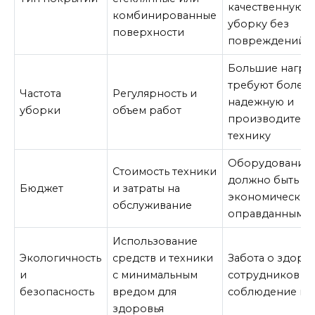
качественную
комбинированные
уборку без
поверхности
повреждений
Большие нагру
требуют более
Частота
Регулярность и
надежную и
уборки
объем работ
производитель
технику
Оборудование
Стоимость техники
должно быть
Бюджет
и затраты на
экономически
обслуживание
оправданным
Использование
Экологичность
средств и техники
Забота о здоро
и
с минимальным
сотрудников и
безопасность
вредом для
соблюдение н
здоровья