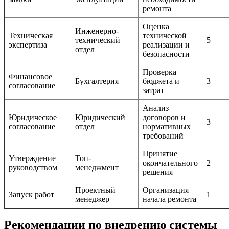
ремонта
Оценка
Инженерно-
Техническая
технической
технический
5
экспертиза
реализации и
отдел
безопасности
Проверка
Финансовое
Бухгалтерия
бюджета и
3
согласование
затрат
Анализ
Юридическое
Юридический
договоров и
3
согласование
отдел
нормативных
требований
Принятие
Утверждение
Топ-
окончательного
2
руководством
менеджмент
решения
Проектный
Организация
Запуск работ
1
менеджер
начала ремонта
Рекомендации по внедрению системы