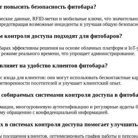
т повысить безопасность фитобара?
еские данные, RFID-метки и мобильные ключи, что значительн
р, предотвращая возможные инциденты и улучшая общую безопасн
м контроля доступа подходят для фитобаров?
барах эффективны решения на основе облачных платформ и IoT-у
в режиме реального времени, что упрощает администрирование.
влияет на удобство клиентов фитобара?
сс входа для клиентов: они могут использовать бесконтактные 
етворенности посетителей и улучшает клиентский опыт.
 собираемых системами контроля доступа в фитоб
ации, многоуровневую аутентификацию и регулярные аудиты бе
ному обращению с конфиденциальной информацией.
х в системах контроля доступа помогает улучшить
ы посещения клиентов, оптимизировать график работы и персон