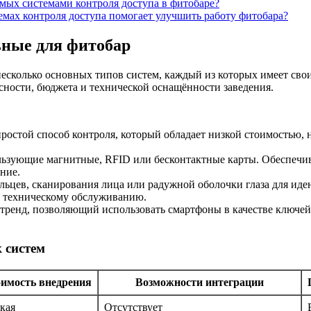
мых системами контроля доступа в фитобаре?
емах контроля доступа помогает улучшить работу фитобара?
ьные для фитобар
несколько основных типов систем, каждый из которых имеет св
асности, бюджета и технической оснащённости заведения.
остой способ контроля, который обладает низкой стоимостью,
ьзующие магнитные, RFID или бесконтактные карты. Обеспечив
ние.
льцев, сканирования лица или радужной оболочки глаза для ид
 к техническому обслуживанию.
ренд, позволяющий использовать смартфоны в качестве ключей. 
 систем
имость внедрения
Возможности интеграции
кая
Отсутствует