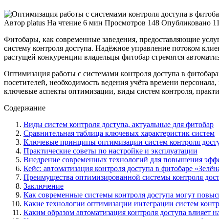
Автор
platus
На чтение
6 мин
Просмотров
148
Опубликовано
1
Фитобары, как современные заведения, предоставляющие услуг
систему контроля доступа. Надёжное управление потоком клиен
растущей конкуренции владельцы фитобар стремятся автоматизи
Оптимизация работы с системами контроля доступа в фитобарах
посетителей, необходимость ведения учёта времени персонала,
ключевые аспекты оптимизации, виды систем контроля, практ
Содержание
Виды систем контроля доступа, актуальные для фитобар
Сравнительная таблица ключевых характеристик систем
Ключевые принципы оптимизации систем контроля досту
Практические советы по настройке и эксплуатации
Внедрение современных технологий для повышения эфф
Кейс: автоматизация контроля доступа в фитобаре «Зелё
Преимущества оптимизированной системы контроля дост
Заключение
Как современные системы контроля доступа могут повыс
Какие технологии оптимизации интеграции систем контр
Каким образом автоматизация контроля доступа влияет н