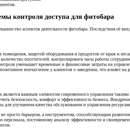
лиентов.
мы контроля доступа для фитобара
ьшинство аспектов деятельности фитобара. Последствия её внед
 помещения, защитой оборудования и продуктов от краж и нес
количество посетителей, контролировать часы работы сотрудник
онтроля уменьшает временные и финансовые затраты на управле
озитивное впечатление у клиентов о заведении, что влияет на 
ах является важным элементом современного управления такими 
ечить безопасность, комфорт и эффективность бизнеса. Внедрен
ы для улучшения качества обслуживания и управления ресурсам
я не просто барьером, а инструментом, способствующим развит
нию персонала, постоянному анализу эффективности и своеврем
нтов.