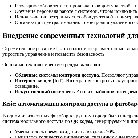
Регулярное обновление и проверка прав доступа, чтобы
Обучение персонала работе с системой, чтобы исключить
Использование резервных способов доступа (например, к
Организация централизованного контроля и удалённого 
Внедрение современных технологий дл
Стремительное развитие IT-технологий открывает новые возмо
упростить управление и повысить безопасность.
Основные технологические тренды включают:
Облачные системы контроля доступа.
Позволяют управл
Интернет вещей (IoT).
Интеграция контрольных устройст
освещение.
Искусственный интеллект.
Анализ шаблонов посещаемос
Кейс: автоматизация контроля доступа в фитоба
В одном из известных фитобар в крупном городе была внедрен
система мобильного доступа по QR-кодам, генерируемым в при
Уменьшилось время ожидания на входе до 30%.
Снизилось количество инцидентов, связанных с неавтор