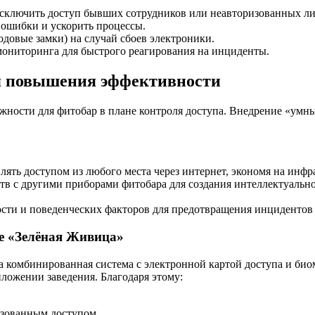
 исключить доступ бывших сотрудников или неавторизованных ли
 ошибки и ускорить процессы.
одовые замки) на случай сбоев электроники.
мониторинга для быстрого реагирования на инциденты.
я повышения эффективности
жности для фитобар в плане контроля доступа. Внедрение «умны
ять доступом из любого места через интернет, экономя на инфр
в с другими приборами фитобара для создания интеллектуальной
ти и поведенческих факторов для предотвращения инцидентов 
ре «Зелёная Живица»
а комбинированная система с электронной картой доступа и био
ложении заведения. Благодаря этому:
изованным доступом.