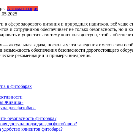
Автоматизация
1.05.2025
и в сфере здорового питания и природных напитков, всё чаще 
тов и сотрудников обеспечивает не только безопасность, но и к
ровать и упростить систему контроля доступа, чтобы обеспечит
 — актуальная задача, поскольку эти заведения имеют свои осо
 и возможность обеспечения безопасности дорогостоящего обору
ические рекомендации и примеры внедрения.
па в фитобарах
ективности
ная Живица»
упа для фитобара
ить безопасность фитобара?
оля доступа подходят для фитобаров?
а удобство клиентов фитобара?