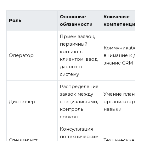
Основные
Ключевые
Роль
обязанности
компетенции
Прием заявок,
первичный
Коммуникабель
контакт с
Оператор
внимание к дет
клиентом, ввод
знание CRM
данных в
систему
Распределение
заявок между
Умение планир
Диспетчер
специалистами,
организаторск
контроль
навыки
сроков
Консультация
по техническим
Специалист
Технические зн