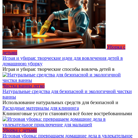
Уборка с
детьми
Играя и убирая: творческие идеи для вовлечения детей в
домашнюю уборку
Играя и убирая: творческие способы вовлечь детей в
Чистка ванны легко
Натуральные средства для безопасной и экологичной чистки
ванны
Использование натуральных средств для безопасной и
Расходные материалы для клининга
Клининговые услуги становятся всё более востребованными
Уборка с детьми
Игровая уборка: превращаем домашние дела в увлекательное