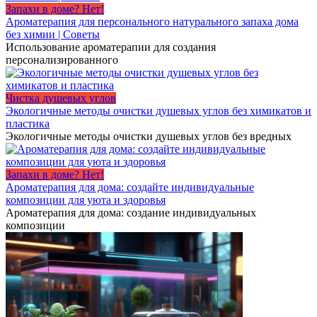
Запахи в доме? Нет!
Ароматерапия для персонального натурального запаха дома
без химии | Советы
Использование ароматерапии для создания
персонализированного
Чистка душевых углов
Экологичные методы очистки душевых углов без химикатов и
пластика
Экологичные методы очистки душевых углов без вредных
Запахи в доме? Нет!
Ароматерапия для дома: создайте индивидуальные
композиции для уюта и здоровья
Ароматерапия для дома: создание индивидуальных
композиции