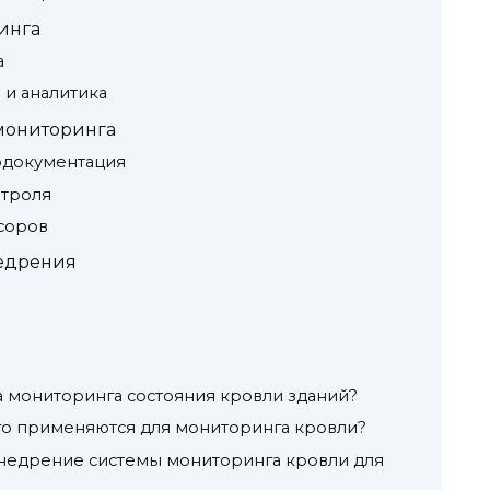
инга
а
и аналитика
мониторинга
одокументация
нтроля
соров
едрения
я
а мониторинга состояния кровли зданий?
го применяются для мониторинга кровли?
внедрение системы мониторинга кровли для