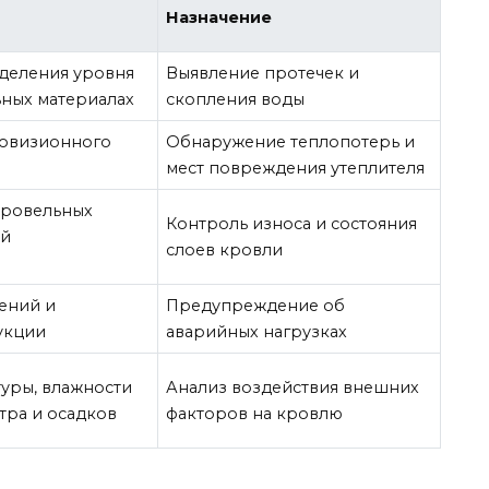
Назначение
еделения уровня
Выявление протечек и
ьных материалах
скопления воды
ловизионного
Обнаружение теплопотерь и
мест повреждения утеплителя
кровельных
Контроль износа и состояния
ий
слоев кровли
ений и
Предупреждение об
укции
аварийных нагрузках
уры, влажности
Анализ воздействия внешних
етра и осадков
факторов на кровлю