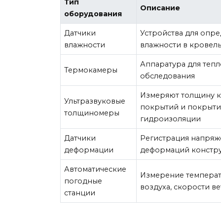
Тип
Описание
оборудования
Датчики
Устройства для опр
влажности
влажности в кровел
Аппаратура для теп
Термокамеры
обследования
Измеряют толщину 
Ультразвуковые
покрытий и покрыт
толщиномеры
гидроизоляции
Датчики
Регистрация напряж
деформации
деформаций констр
Автоматические
Измерение температ
погодные
воздуха, скорости в
станции