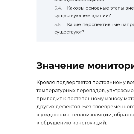
Каковы основные этапы вн
существующем здании?
Какие перспективные напра
существуют?
Значение монитори
Кровля подвергается постоянному воз
температурных перепадов, ультрафиол
приводит к постепенному износу мат
других дефектов. Без своевременног
к ухудшению теплоизоляции, образова
к обрушению конструкций.