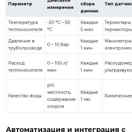
Диапазон
Параметр
сбора
Тип датчик
измерения
данных
Температура
-20 °C – 50
Каждые
Термопары 
теплоносителя
°C
5 мин
термистор
Давление в
Каждые
Манометры
0 – 10 бар
трубопроводе
1 мин
электромех
Расход
0 – 100 л/
Каждые
Расходоме
теплоносителя
мин
1 мин
ультразвук
pH,
жесткость,
Каждые
Качество воды
Химические
содержание
1 час
хлоров
Автоматизация и интеграция с