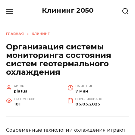
Перейти
Клининг 2050
к
содержанию
ГЛАВНАЯ
»
КЛИНИНГ
Организация системы
мониторинга состояния
систем геотермального
охлаждения
АВТОР
НА ЧТЕНИЕ
platus
7 мин
ПРОСМОТРОВ
ОПУБЛИКОВАНО
101
06.03.2025
Современные технологии охлаждения играют