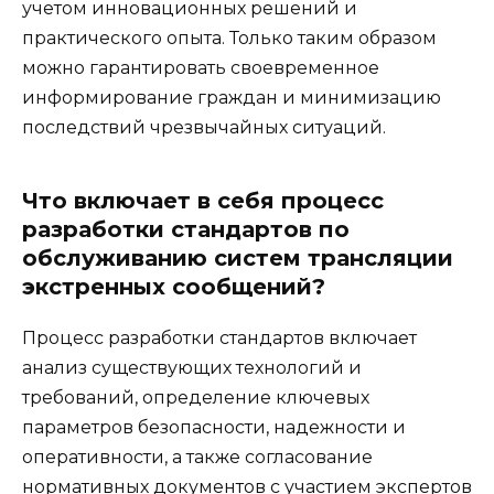
учетом инновационных решений и
практического опыта. Только таким образом
можно гарантировать своевременное
информирование граждан и минимизацию
последствий чрезвычайных ситуаций.
Что включает в себя процесс
разработки стандартов по
обслуживанию систем трансляции
экстренных сообщений?
Процесс разработки стандартов включает
анализ существующих технологий и
требований, определение ключевых
параметров безопасности, надежности и
оперативности, а также согласование
нормативных документов с участием экспертов