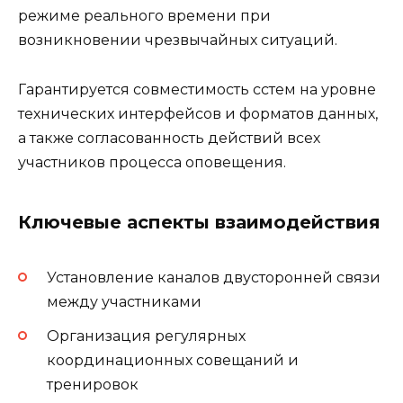
режиме реального времени при
возникновении чрезвычайных ситуаций.
Гарантируется совместимость сстем на уровне
технических интерфейсов и форматов данных,
а также согласованность действий всех
участников процесса оповещения.
Ключевые аспекты взаимодействия
Установление каналов двусторонней связи
между участниками
Организация регулярных
координационных совещаний и
тренировок