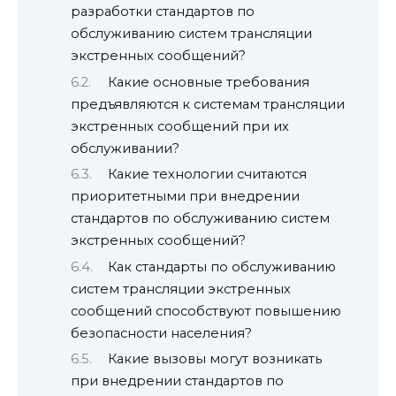
разработки стандартов по
обслуживанию систем трансляции
экстренных сообщений?
Какие основные требования
предъявляются к системам трансляции
экстренных сообщений при их
обслуживании?
Какие технологии считаются
приоритетными при внедрении
стандартов по обслуживанию систем
экстренных сообщений?
Как стандарты по обслуживанию
систем трансляции экстренных
сообщений способствуют повышению
безопасности населения?
Какие вызовы могут возникать
при внедрении стандартов по