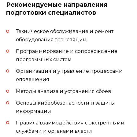
Рекомендуемые направления
подготовки специалистов
Техническое обслуживание и ремонт
оборудования трансляции
Программирование и сопровождение
программных систем
Организация и управление процессами
оповещения
Методы анализа и устранения сбоев
Основы кибербезопасности и защиты
информации
Правила взаимодействия с экстренными
службами и органами власти