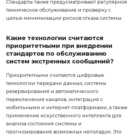
Стандарты также предусматривают регулярное
техническое обслуживание и проверку с
целью минимизации рисков отказа системы.
Какие технологии считаются
приоритетными при внедрении
стандартов по обслуживанию
систем экстренных сообщений?
Приоритетными считаются цифровые
технологии передачи данных, системы
резервирования и автоматического
переключения каналов, интеграция с
мобильными и интернет-платформами, а также
применение искусственного интеллекта для
анализа состояния системы и
прогнозирования возможных неполадок. Это