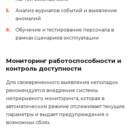
Анализ журналов событий и выявление
аномалий
Обучение и тестирование персонала в
рамках сценариев эксплуатации
Мониторинг работоспособности и
контроль доступности
Для своевременного выявления неполадок
рекомендуется внедрение системы
непрерывного мониторинга, которая в
автоматическом режиме отслеживает текущие
параметры и выдает предупреждения о
возможных сбоях.