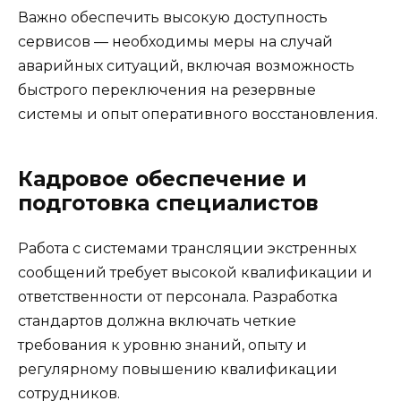
Важно обеспечить высокую доступность
сервисов — необходимы меры на случай
аварийных ситуаций, включая возможность
быстрого переключения на резервные
системы и опыт оперативного восстановления.
Кадровое обеспечение и
подготовка специалистов
Работа с системами трансляции экстренных
сообщений требует высокой квалификации и
ответственности от персонала. Разработка
стандартов должна включать четкие
требования к уровню знаний, опыту и
регулярному повышению квалификации
сотрудников.