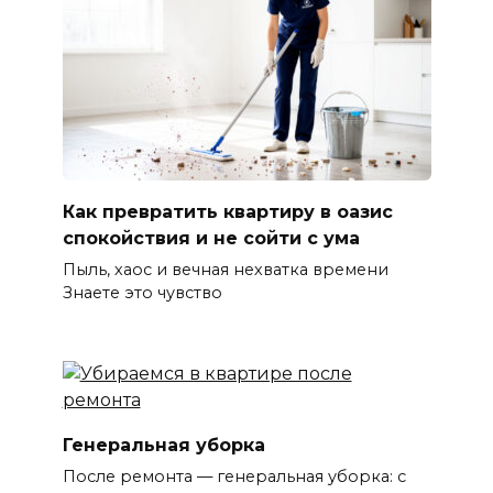
Как превратить квартиру в оазис
спокойствия и не сойти с ума
Пыль, хаос и вечная нехватка времени
Знаете это чувство
Генеральная уборка
После ремонта — генеральная уборка: с