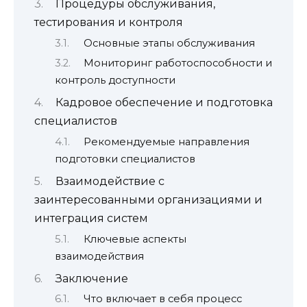
Процедуры обслуживания,
тестирования и контроля
Основные этапы обслуживания
Мониторинг работоспособности и
контроль доступности
Кадровое обеспечение и подготовка
специалистов
Рекомендуемые направления
подготовки специалистов
Взаимодействие с
заинтересованными организациями и
интеграция систем
Ключевые аспекты
взаимодействия
Заключение
Что включает в себя процесс