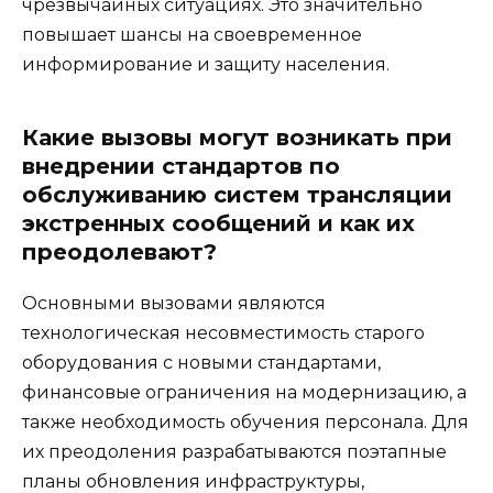
чрезвычайных ситуациях. Это значительно
повышает шансы на своевременное
информирование и защиту населения.
Какие вызовы могут возникать при
внедрении стандартов по
обслуживанию систем трансляции
экстренных сообщений и как их
преодолевают?
Основными вызовами являются
технологическая несовместимость старого
оборудования с новыми стандартами,
финансовые ограничения на модернизацию, а
также необходимость обучения персонала. Для
их преодоления разрабатываются поэтапные
планы обновления инфраструктуры,