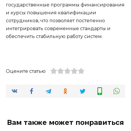
государственные программы финансирования
и курсы повышения квалификации
сотрудников, что позволяет постепенно
интегрировать современные стандарты и
обеспечить стабильную работу систем.
Оцените статью
Вам также может понравиться