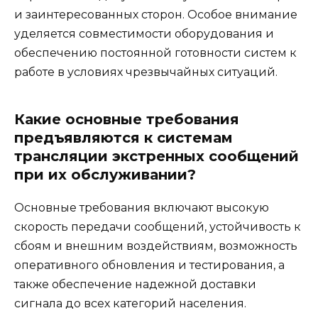
и заинтересованных сторон. Особое внимание
уделяется совместимости оборудования и
обеспечению постоянной готовности систем к
работе в условиях чрезвычайных ситуаций.
Какие основные требования
предъявляются к системам
трансляции экстренных сообщений
при их обслуживании?
Основные требования включают высокую
скорость передачи сообщений, устойчивость к
сбоям и внешним воздействиям, возможность
оперативного обновления и тестирования, а
также обеспечение надежной доставки
сигнала до всех категорий населения.