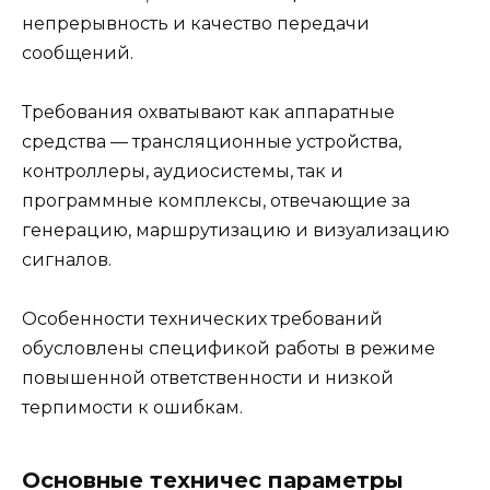
непрерывность и качество передачи
сообщений.
Требования охватывают как аппаратные
средства — трансляционные устройства,
контроллеры, аудиосистемы, так и
программные комплексы, отвечающие за
генерацию, маршрутизацию и визуализацию
сигналов.
Особенности технических требований
обусловлены спецификой работы в режиме
повышенной ответственности и низкой
терпимости к ошибкам.
Основные техничес параметры