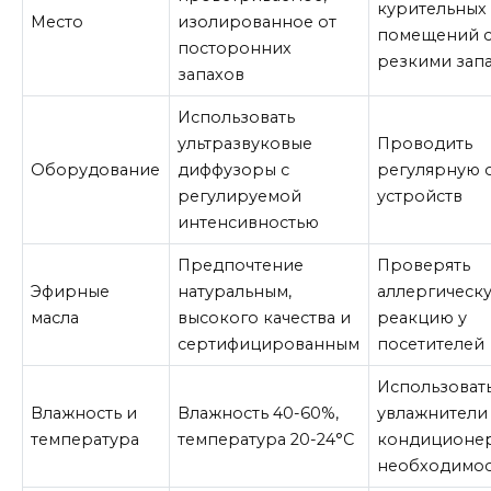
курительных 
Место
изолированное от
помещений 
посторонних
резкими зап
запахов
Использовать
ультразвуковые
Проводить
Оборудование
диффузоры с
регулярную 
регулируемой
устройств
интенсивностью
Предпочтение
Проверять
Эфирные
натуральным,
аллергическ
масла
высокого качества и
реакцию у
сертифицированным
посетителей
Использоват
Влажность и
Влажность 40-60%,
увлажнители
температура
температура 20-24°C
кондиционе
необходимо