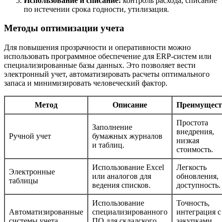
Использование и списание:
контроль расхода, списание
по истечении срока годности, утилизация.
Методы оптимизации учета
Для повышения прозрачности и оперативности можно
использовать программное обеспечение для ERP-систем или
специализированные базы данных. Это позволяет вести
электронный учет, автоматизировать расчеты оптимального
запаса и минимизировать человеческий фактор.
Метод
Описание
Преимущест
Простота
Заполнение
внедрения,
Ручной учет
бумажных журналов
низкая
и таблиц.
стоимость.
Использование Excel
Легкость
Электронные
или аналогов для
обновления,
таблицы
ведения списков.
доступность.
Использование
Точность,
Автоматизированные
специализированного
интеграция с
системы учета
ПО для складского
закупками,