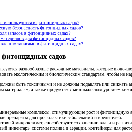
в используются в фитонцидных садах?
ческую безопасность фитонцидных садов?
оля запасов в фитонцидных садах?
 материалов для фитонцидных садов?
авлению запасами в фитонцидных садах?
я фитонцидных садов
зуются разнообразные расходные материалы, которые включают 
вовать экологическим и биологическим стандартам, чтобы не н
е должны быть токсичными и не должны подавлять или снижать 
м материалам, а также продуктам с минимальным уровнем хими
минеральные комплексы, стимулирующие рост и фитонцидную а
ые препараты для профилактики заболеваний и вредителей.
товый микроклимат, способствуют сохранению влаги и развити
ый инвентарь, системы полива и аэрации, контейнеры для раст