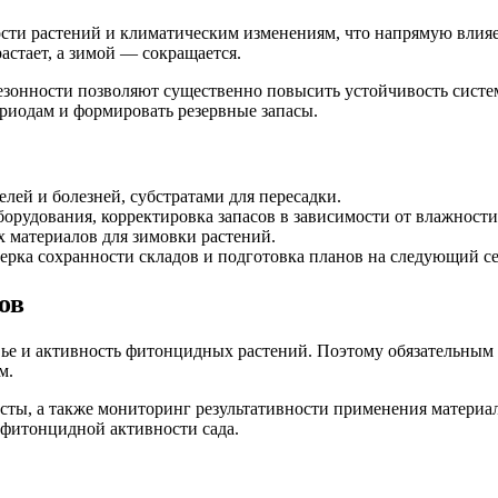
ти растений и климатическим изменениям, что напрямую влияет
астает, а зимой — сокращается.
сезонности позволяют существенно повысить устойчивость сист
риодам и формировать резервные запасы.
лей и болезней, субстратами для пересадки.
орудования, корректировка запасов в зависимости от влажности
 материалов для зимовки растений.
рка сохранности складов и подготовка планов на следующий се
ов
ье и активность фитонцидных растений. Поэтому обязательным э
м.
сты, а также мониторинг результативности применения материа
фитонцидной активности сада.