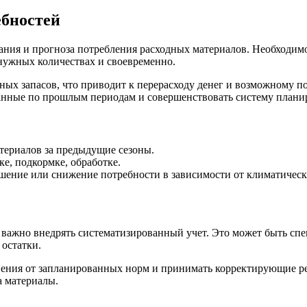
ебностей
ния и прогноза потребления расходных материалов. Необходимо 
нужных количествах и своевременно.
ых запасов, что приводит к перерасходу денег и возможному по
 данные по прошлым периодам и совершенствовать систему плани
териалов за предыдущие сезоны.
е, подкормке, обработке.
ние или снижение потребности в зависимости от климатическ
 важно внедрять систематизированный учет. Это может быть сп
 остатки.
ения от запланированных норм и принимать корректирующие реш
а материалы.