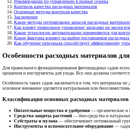
Рекомендации по управлению в разные сезоны
Контроль качества расходных материалов
Основные методы контроля качества
Заключение
Какие методы оптимизации запасов расходных материало
Как влияет правильное управление запасами на экологи
Какие технологии автоматизации применяются для контр
Какие факторы влияют на выбор поставщиков расходных
Как обучение персонала способствует эффективному упр
Особенности расходных материалов дл
Для правильного функционирования фитонцидных садов исполь
орошения и инструменты для ухода. Все они должны соответст
Особенность таких садов заключается в том, что материалы н
основное внимание уделяется натуральным или биосовместимы
Классификация основных расходных материалов
Питательные вещества и удобрения
— органические и 
Средства защиты растений
— био-средства и натуральн
Субстраты и мульча
— обеспечивают оптимальный грун
Инструменты и вспомогательное оборудование
— садов