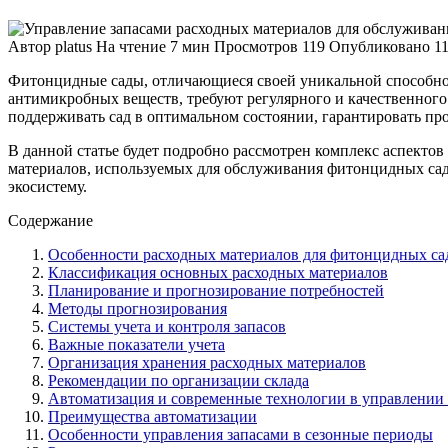
Автор
platus
На чтение
7 мин
Просмотров
119
Опубликовано
1
Фитонцидные сады, отличающиеся своей уникальной способно
антимикробных веществ, требуют регулярного и качественного
поддерживать сад в оптимальном состоянии, гарантировать п
В данной статье будет подробно рассмотрен комплекс аспектов 
материалов, используемых для обслуживания фитонцидных сад
экосистему.
Содержание
Особенности расходных материалов для фитонцидных са
Классификация основных расходных материалов
Планирование и прогнозирование потребностей
Методы прогнозирования
Системы учета и контроля запасов
Важные показатели учета
Организация хранения расходных материалов
Рекомендации по организации склада
Автоматизация и современные технологии в управлении
Преимущества автоматизации
Особенности управления запасами в сезонные периоды