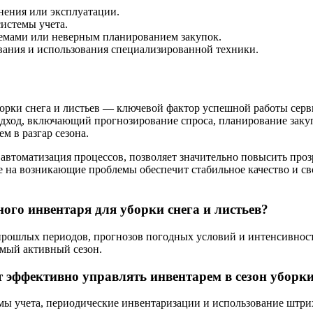
нения или эксплуатации.
истемы учета.
лемами или неверным планированием закупок.
вания и использования специализированной техники.
борки снега и листьев — ключевой фактор успешной работы сер
ход, включающий прогнозирование спроса, планирование закуп
м в разгар сезона.
автоматизация процессов, позволяет значительно повысить про
 на возникающие проблемы обеспечит стабильное качество и св
ого инвентаря для уборки снега и листьев?
 прошлых периодов, прогнозов погодных условий и интенсивнос
амый активный сезон.
т эффективно управлять инвентарем в сезон уборк
ы учета, периодические инвентаризации и использование штри