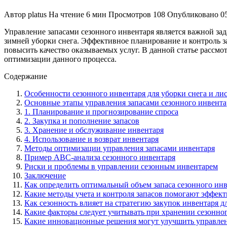
Автор
platus
На чтение
6 мин
Просмотров
108
Опубликовано
0
Управление запасами сезонного инвентаря является важной за
зимней уборки снега. Эффективное планирование и контроль з
повысить качество оказываемых услуг. В данной статье рассм
оптимизации данного процесса.
Содержание
Особенности сезонного инвентаря для уборки снега и ли
Основные этапы управления запасами сезонного инвента
1. Планирование и прогнозирование спроса
2. Закупка и пополнение запасов
3. Хранение и обслуживание инвентаря
4. Использование и возврат инвентаря
Методы оптимизации управления запасами инвентаря
Пример ABC-анализa сезонного инвентаря
Риски и проблемы в управлении сезонным инвентарем
Заключение
Как определить оптимальный объем запаса сезонного инве
Какие методы учета и контроля запасов помогают эффект
Как сезонность влияет на стратегию закупок инвентаря дл
Какие факторы следует учитывать при хранении сезонног
Какие инновационные решения могут улучшить управлен