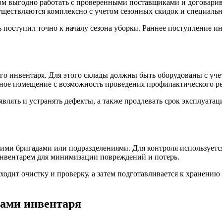
том выгодно работать с проверенными поставщиками и договарив
осуществляются комплексно с учетом сезонных скидок и специал
 поступил точно к началу сезона уборки. Раннее поступление и
о инвентаря. Для этого склады должны быть оборудованы с учет
льное помещение с возможность проведения профилактического р
влять и устранять дефекты, а также продлевать срок эксплуатац
ими бригадами или подразделениями. Для контроля используется
инвентарем для минимизации повреждений и потерь.
ходит очистку и проверку, а затем подготавливается к хранению
сами инвентаря