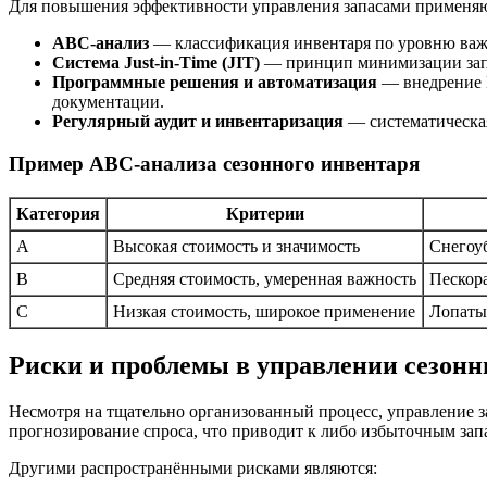
Для повышения эффективности управления запасами применяю
ABC-анализ
— классификация инвентаря по уровню важн
Система Just-in-Time (JIT)
— принцип минимизации запас
Программные решения и автоматизация
— внедрение E
документации.
Регулярный аудит и инвентаризация
— систематическая
Пример ABC-анализa сезонного инвентаря
Категория
Критерии
A
Высокая стоимость и значимость
Снегоу
B
Средняя стоимость, умеренная важность
Пескор
C
Низкая стоимость, широкое применение
Лопаты
Риски и проблемы в управлении сезон
Несмотря на тщательно организованный процесс, управление з
прогнозирование спроса, что приводит к либо избыточным запа
Другими распространёнными рисками являются: