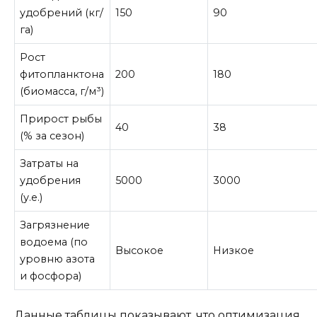
удобрений (кг/
150
90
га)
Рост
фитопланктона
200
180
(биомасса, г/м³)
Прирост рыбы
40
38
(% за сезон)
Затраты на
удобрения
5000
3000
(у.е.)
Загрязнение
водоема (по
Высокое
Низкое
уровню азота
и фосфора)
Данные таблицы показывают, что оптимизация