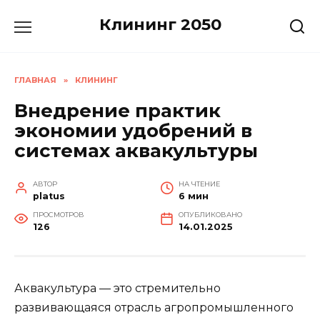
Перейти
Клининг 2050
к
содержанию
ГЛАВНАЯ
»
КЛИНИНГ
Внедрение практик
экономии удобрений в
системах аквакультуры
АВТОР
НА ЧТЕНИЕ
platus
6 мин
ПРОСМОТРОВ
ОПУБЛИКОВАНО
126
14.01.2025
Аквакультура — это стремительно
развивающаяся отрасль агропромышленного