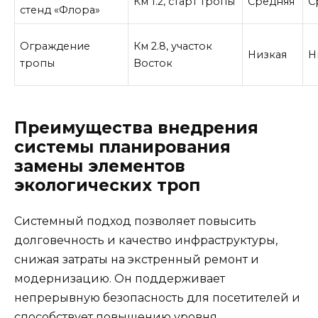
Км 1.2, старт тропы
Средняя
С
стенд «Флора»
Ограждение
Км 2.8, участок
Низкая
Н
тропы
Восток
Преимущества внедрения
системы планирования
замены элементов
экологических троп
Системный подход позволяет повысить
долговечность и качество инфраструктуры,
снижая затраты на экстренный ремонт и
модернизацию. Он поддерживает
непрерывную безопасность для посетителей и
способствует повышению уровня