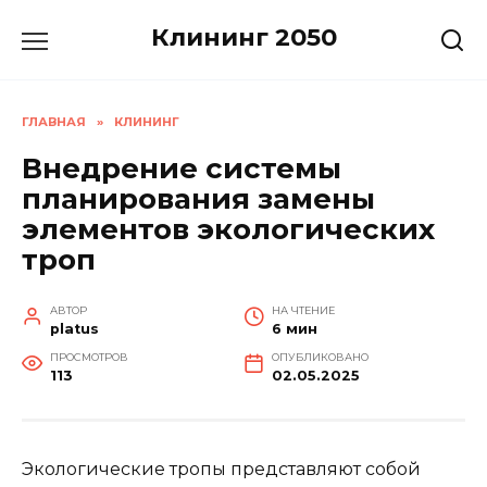
Перейти
Клининг 2050
к
содержанию
ГЛАВНАЯ
»
КЛИНИНГ
Внедрение системы
планирования замены
элементов экологических
троп
АВТОР
НА ЧТЕНИЕ
platus
6 мин
ПРОСМОТРОВ
ОПУБЛИКОВАНО
113
02.05.2025
Экологические тропы представляют собой