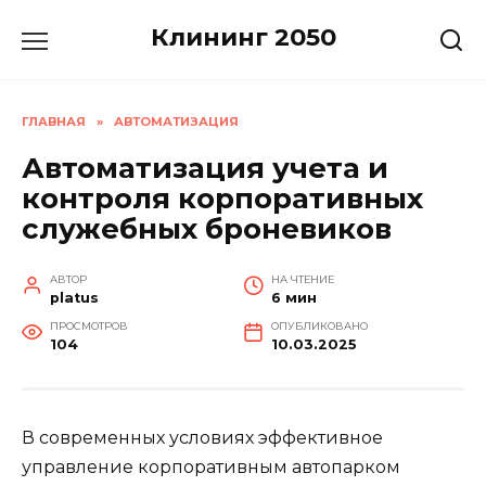
Перейти
Клининг 2050
к
содержанию
ГЛАВНАЯ
»
АВТОМАТИЗАЦИЯ
Автоматизация учета и
контроля корпоративных
служебных броневиков
АВТОР
НА ЧТЕНИЕ
platus
6 мин
ПРОСМОТРОВ
ОПУБЛИКОВАНО
104
10.03.2025
В современных условиях эффективное
управление корпоративным автопарком