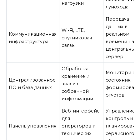
нагрузки
лунохода
Передача
данных в
Wi-Fi, LTE,
Коммуникационная
реальном
спутниковая
инфраструктура
времени на
связь
центральный
сервер
Обработка,
Мониторинг
хранение и
Централизованное
состояния,
анализ
ПО и база данных
формирован
собранной
отчетов
информации
Веб-интерфейс
Управление,
для
контроль и
Панель управления
операторов и
планировани
технических
сервисного