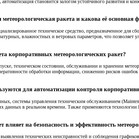
автоматизация становится залогом устойчивого развития и ко
 метеорологическая ракета и какова её основная 
циализированное техническое средство, предназначенное для сб
ратурных, влажностных и ветровых параметров, что позволяет у
ета корпоративных метеорологических ракет?
апуске, техническом состоянии, обслуживании и хранении метео
перативности обработки информации, снижению рисков ошибок 
ьзуются для автоматизации контроля корпоративн
ных, системы управления техническим обслуживанием (Maintena
 данных в реальном времени. Также применяются технологии RF
т влияет на безопасность и эффективность метеор
 выявления технических неисправностей и соблюдения графиков 