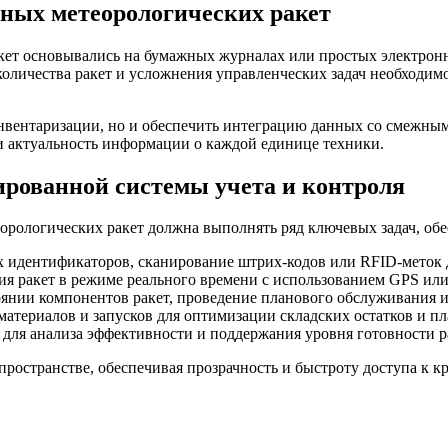
бных метеорологических ракет
ет основывались на бумажных журналах или простых электронн
оличества ракет и усложнения управленческих задач необходим
инвентаризации, но и обеспечить интеграцию данных со смежным
 и актуальность информации о каждой единице техники.
ированной системы учета и контроля
орологических ракет должна выполнять ряд ключевых задач, об
идентификаторов, сканирование штрих-кодов или RFID-меток д
 ракет в режиме реального времени с использованием GPS или
янии компонентов ракет, проведение планового обслуживания и
атериалов и запусков для оптимизации складских остатков и пл
ля анализа эффективности и поддержания уровня готовности р
ространстве, обеспечивая прозрачность и быстроту доступа к 