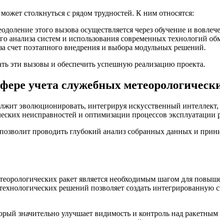
ожет столкнуться с рядом трудностей. К ним относятся:
одоление этого вызова осуществляется через обучение и вовлече
о анализа систем и использования современных технологий об
а счет поэтапного внедрения и выбора модульных решений.
ть эти вызовы и обеспечить успешную реализацию проекта.
фере учета служебных метеорологически
олжит эволюционировать, интегрируя искусственный интеллект,
еских неисправностей и оптимизации процессов эксплуатации р
позволит проводить глубокий анализ собранных данных и прини
теорологических ракет является необходимым шагом для повыш
технологических решений позволяет создать интегрированную 
орый значительно улучшает видимость и контроль над ракетным 