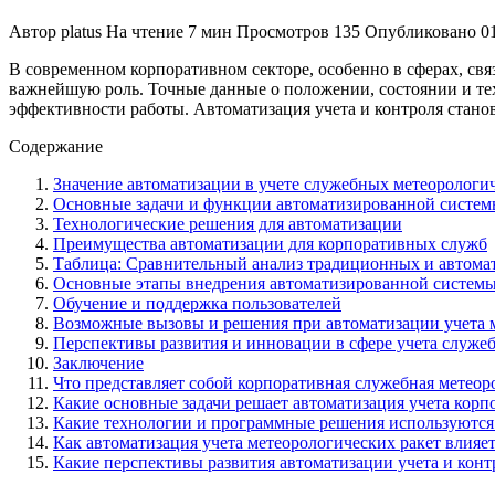
Автор
platus
На чтение
7 мин
Просмотров
135
Опубликовано
0
В современном корпоративном секторе, особенно в сферах, св
важнейшую роль. Точные данные о положении, состоянии и те
эффективности работы. Автоматизация учета и контроля стан
Содержание
Значение автоматизации в учете служебных метеорологич
Основные задачи и функции автоматизированной системы
Технологические решения для автоматизации
Преимущества автоматизации для корпоративных служб
Таблица: Сравнительный анализ традиционных и автома
Основные этапы внедрения автоматизированной систем
Обучение и поддержка пользователей
Возможные вызовы и решения при автоматизации учета 
Перспективы развития и инновации в сфере учета служе
Заключение
Что представляет собой корпоративная служебная метеоро
Какие основные задачи решает автоматизация учета корп
Какие технологии и программные решения используются 
Как автоматизация учета метеорологических ракет влияе
Какие перспективы развития автоматизации учета и конт