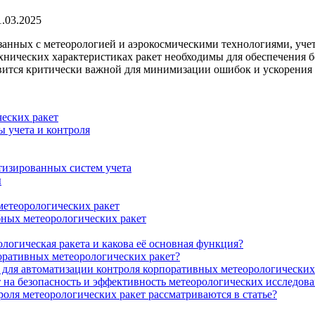
1.03.2025
язанных с метеорологией и аэрокосмическими технологиями, уче
хнических характеристиках ракет необходимы для обеспечения 
овится критически важной для минимизации ошибок и ускорения 
еских ракет
 учета и контроля
тизированных систем учета
ы
метеорологических ракет
бных метеорологических ракет
логическая ракета и какова её основная функция?
оративных метеорологических ракет?
для автоматизации контроля корпоративных метеорологических
т на безопасность и эффективность метеорологических исследов
роля метеорологических ракет рассматриваются в статье?