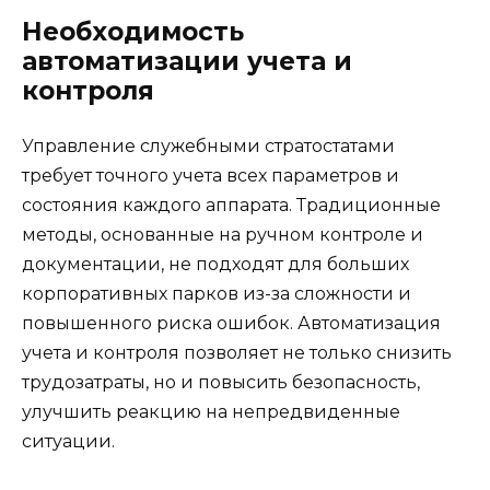
Необходимость
автоматизации учета и
контроля
Управление служебными стратостатами
требует точного учета всех параметров и
состояния каждого аппарата. Традиционные
методы, основанные на ручном контроле и
документации, не подходят для больших
корпоративных парков из-за сложности и
повышенного риска ошибок. Автоматизация
учета и контроля позволяет не только снизить
трудозатраты, но и повысить безопасность,
улучшить реакцию на непредвиденные
ситуации.