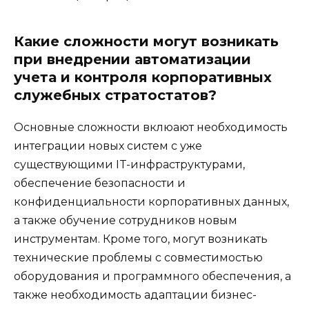
Какие сложности могут возникать
при внедрении автоматизации
учета и контроля корпоративных
служебных стратостатов?
Основные сложности вклюают необходимость
интеграции новых систем с уже
существующими IT-инфраструктурами,
обеспечение безопасности и
конфиденциальности корпоративных данных,
а также обучение сотрудников новым
инструментам. Кроме того, могут возникать
технические проблемы с совместимостью
оборудования и программного обеспечения, а
также необходимость адаптации бизнес-