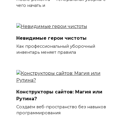
чего начать и
Невидимые герои чистоты
Как профессиональный уборочный
инвентарь меняет правила
Конструкторы сайтов: Магия или
Рутина?
Создаём веб-пространство без навыков
программирования