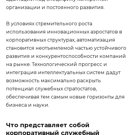
организации и постоянного развития.
В условиях стремительного роста
использования инновационных аэростатов в
корпоративных структурах, автоматизация
становится неотъемлемой частью устойчивого
развития и конкурентоспособности компаний
на рынке. Технологический прогресс и
интеграция интеллектуальных систем дадут
возможность максимально раскрыть
потенциал служебных стратостатов,
обеспечивая тем самым новые горизонты для
бизнеса и науки.
Что представляет собой
корпоративный служебный