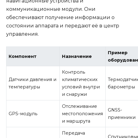
навигационные устройства и
коммуникационные модули. Они
обеспечивают получение информации о
состоянии аппарата и передают её в центр
управления.
Пример
Компонент
Назначение
оборудован
Контроль
Датчики давления и
климатических
Термодатчик
температуры
условий внутри
барометры
и снаружи
Отслеживание
GNSS-
GPS-модуль
местоположения
приемники
и маршрута
Передача
Спутниковы