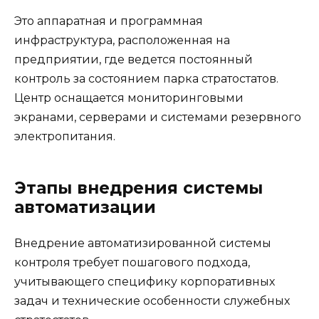
Это аппаратная и программная
инфраструктура, расположенная на
предприятии, где ведется постоянный
контроль за состоянием парка стратостатов.
Центр оснащается мониторинговыми
экранами, серверами и системами резервного
электропитания.
Этапы внедрения системы
автоматизации
Внедрение автоматизированной системы
контроля требует пошагового подхода,
учитывающего специфику корпоративных
задач и технические особенности служебных