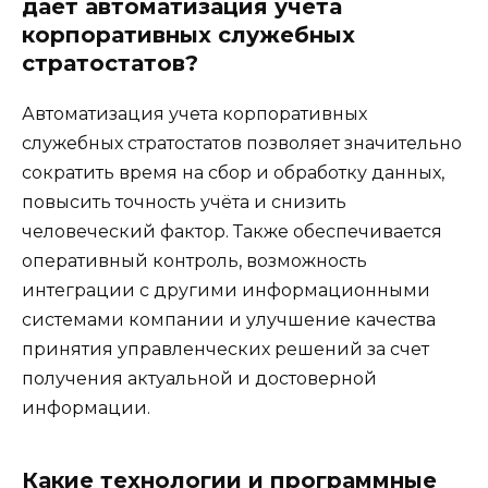
дает автоматизация учета
корпоративных служебных
стратостатов?
Автоматизация учета корпоративных
служебных стратостатов позволяет значительно
сократить время на сбор и обработку данных,
повысить точность учёта и снизить
человеческий фактор. Также обеспечивается
оперативный контроль, возможность
интеграции с другими информационными
системами компании и улучшение качества
принятия управленческих решений за счет
получения актуальной и достоверной
информации.
Какие технологии и программные