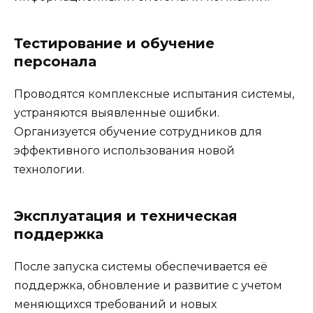
Тестирование и обучение
персонала
Проводятся комплексные испытания системы,
устраняются выявленные ошибки.
Организуется обучение сотрудников для
эффективного использования новой
технологии.
Эксплуатация и техническая
поддержка
После запуска системы обеспечивается её
поддержка, обновление и развитие с учетом
меняющихся требований и новых