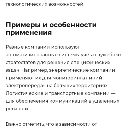
технологических возможностей.
Примеры и особенности
применения
Разные компании используют
автоматизированные системы учета служебных
стратостатов для решения специфических
задач. Например, энергетические компании
применяют их для мониторинга линий
электропередач на больших территориях.
Логистические и транспортные компании —
для обеспечения коммуникаций в удаленных
регионах.
Важно отметить, что в зависимости от