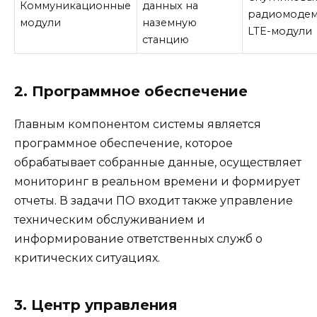
Коммуникационные
данных на
радиомодем
модули
наземную
LTE-модули
станцию
2. Программное обеспечение
Главным компонентом системы является
программное обеспечение, которое
обрабатывает собранные данные, осуществляет
мониторинг в реальном времени и формирует
отчеты. В задачи ПО входит также управление
техническим обслуживанием и
информирование ответственных служб о
критических ситуациях.
3. Центр управления