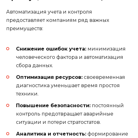
Автоматизация учета и контроля
предоставляет компаниям ряд важных
преимуществ:
Снижение ошибок учета:
минимизация
человеческого фактора и автоматизация
сбора данных.
Оптимизация ресурсов:
своевременная
диагностика уменьшает время простоя
техники.
Повышение безопасности:
постоянный
контроль предотвращает аварийные
ситуации и потери стратостатов.
Аналитика и отчетность:
формирование