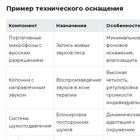
Пример технического оснащения
Компонент
Назначение
Особенност
Портативные
Минимально
микрофоны с
Запись живых
фоновое
высоким
звуков леса
искажение,
разрешением
влагозащита
Высокая
Колонки с
Воспроизведение
четкость,
направленным
звуков в зоне
регулировка
звуком
терапии
громкости
индивидуаль
Блокировка
Динамическа
Система
посторонних
адаптация к
шумоподавления
шумов
окружению