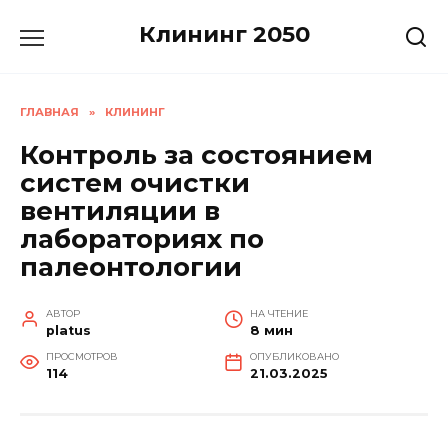
Перейти
Клининг 2050
к
содержанию
ГЛАВНАЯ
»
КЛИНИНГ
Контроль за состоянием
систем очистки
вентиляции в
лабораториях по
палеонтологии
АВТОР
НА ЧТЕНИЕ
platus
8 мин
ПРОСМОТРОВ
ОПУБЛИКОВАНО
114
21.03.2025