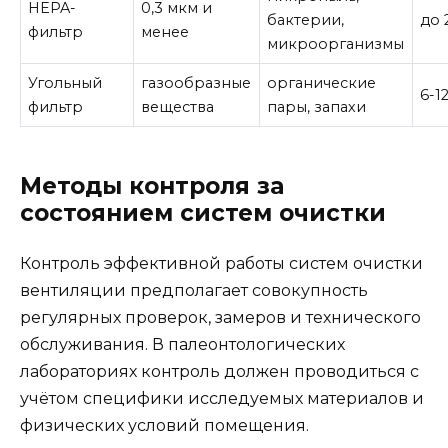
HEPA-
0,3 мкм и
бактерии,
до 
фильтр
менее
микроорганизмы
Угольный
газообразные
органические
6-1
фильтр
вещества
пары, запахи
Методы контроля за
состоянием систем очистки
Контроль эффективной работы систем очистки
вентиляции предполагает совокупность
регулярных проверок, замеров и технического
обслуживания. В палеонтологических
лабораториях контроль должен проводиться с
учётом специфики исследуемых материалов и
физических условий помещения.