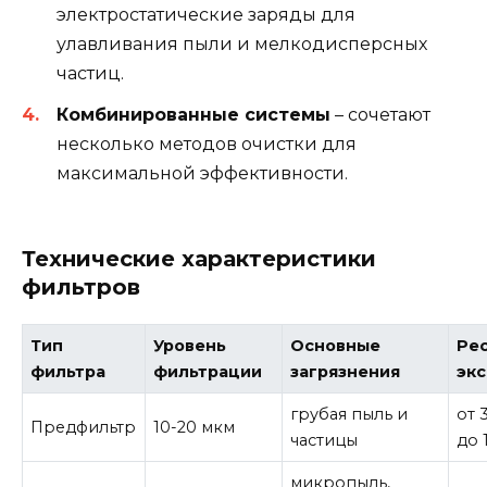
электростатические заряды для
улавливания пыли и мелкодисперсных
частиц.
Комбинированные системы
– сочетают
несколько методов очистки для
максимальной эффективности.
Технические характеристики
фильтров
Тип
Уровень
Основные
Ре
фильтра
фильтрации
загрязнения
эк
грубая пыль и
от 
Предфильтр
10-20 мкм
частицы
до 
микропыль,