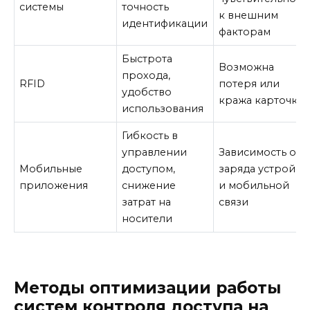
системы
точность
к внешним
идентификации
факторам
Быстрота
Возможна
прохода,
RFID
потеря или
удобство
кража карточки
использования
Гибкость в
управлении
Зависимость от
Мобильные
доступом,
заряда устройст
приложения
снижение
и мобильной
затрат на
связи
носители
Методы оптимизации работы
систем контроля доступа на