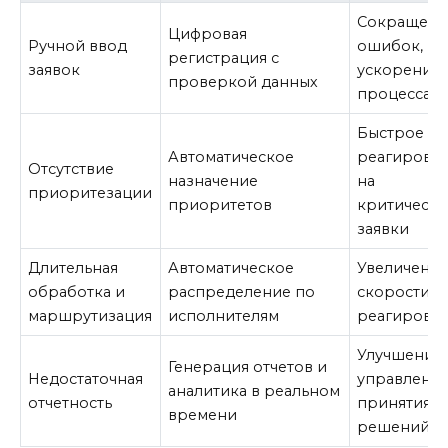
Сокращени
Цифровая
Ручной ввод
ошибок,
регистрация с
заявок
ускорение
проверкой данных
процесса
Быстрое
Автоматическое
реагирова
Отсутствие
назначение
на
приоритезации
приоритетов
критическ
заявки
Длительная
Автоматическое
Увеличени
обработка и
распределение по
скорости
маршрутизация
исполнителям
реагирова
Улучшение
Генерация отчетов и
Недостаточная
управления
аналитика в реальном
отчетность
принятия
времени
решений