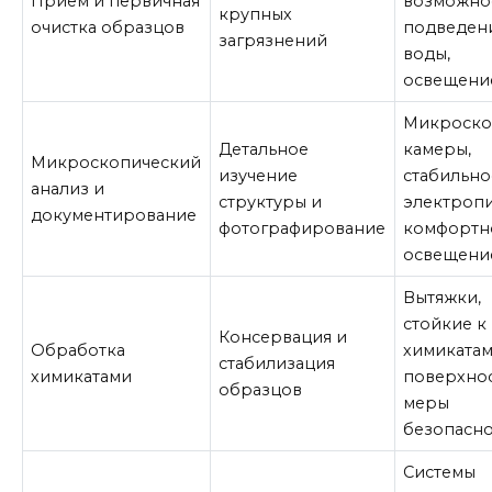
Прием и первичная
возможно
крупных
очистка образцов
подведен
загрязнений
воды,
освещени
Микроско
Детальное
камеры,
Микроскопический
изучение
стабильно
анализ и
структуры и
электропи
документирование
фотографирование
комфортн
освещени
Вытяжки,
стойкие к
Консервация и
Обработка
химиката
стабилизация
химикатами
поверхнос
образцов
меры
безопасн
Системы