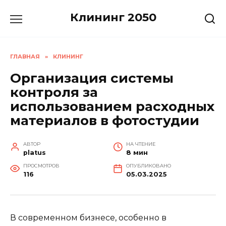
Перейти
Клининг 2050
к
содержанию
ГЛАВНАЯ
»
КЛИНИНГ
Организация системы
контроля за
использованием расходных
материалов в фотостудии
АВТОР
НА ЧТЕНИЕ
platus
8 мин
ПРОСМОТРОВ
ОПУБЛИКОВАНО
116
05.03.2025
В современном бизнесе, особенно в