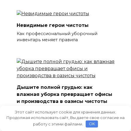
Невидимые герои чистоты
Как профессиональный уборочный
инвентарь меняет правила
Дышите полной грудью: как
влажная уборка превращает офисы
и производства в оазисы чистоты
Привет, друзья! Задумывались ли вы когда-
Этот сайт использует cookie для хранения данных.
нибудь, насколько
Продолжая использовать сайт, Вы даете свое согласие на
работу с этими файлами.
OK