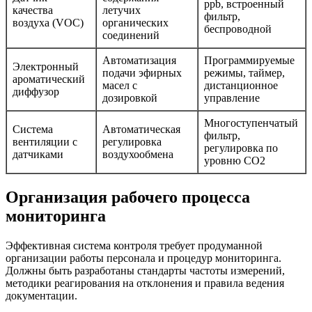
ppb, встроенный
качества
летучих
фильтр,
воздуха (VOC)
органических
беспроводной
соединений
Автоматизация
Программируемые
Электронный
подачи эфирных
режимы, таймер,
ароматический
масел с
дистанционное
диффузор
дозировкой
управление
Многоступенчатый
Система
Автоматическая
фильтр,
вентиляции с
регулировка
регулировка по
датчиками
воздухообмена
уровню CO2
Организация рабочего процесса
мониторинга
Эффективная система контроля требует продуманной
организации работы персонала и процедур мониторинга.
Должны быть разработаны стандарты частоты измерений,
методики реагирования на отклонения и правила ведения
документации.