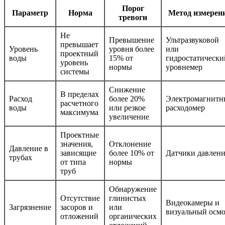
Порог
Параметр
Норма
Метод измерен
тревоги
Не
Превышение
Ультразвуковой
превышает
Уровень
уровня более
или
проектный
воды
15% от
гидростатически
уровень
нормы
уровнемер
системы
Снижение
В пределах
Расход
более 20%
Электромагнит
расчетного
воды
или резкое
расходомер
максимума
увеличение
Проектные
значения,
Отклонение
Давление в
зависящие
более 10% от
Датчики давлен
трубах
от типа
нормы
труб
Обнаружение
Отсутствие
глинистых
Видеокамеры и
Загрязнение
засоров и
или
визуальный осм
отложений
органических