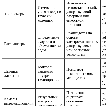
Используют
К
Измерение
гидростатический,
п
уровня воды в
ультразвуковой,
Уровнемеры
ко
трубах и
лазерный или
д
колодцах
емкостной
п
принцип
Реализуются на
О
Определение
основе
э
скорости и
электромагнитных,
с
Расходомеры
объема потока
ультразвуковых
от
воды
или волновых
д
технологий
к
В
Контроль
п
Помогают
Датчики
давления
да
выявлять засоры и
давления
внутри
т
места утечки
трубопроводов
д
се
Позволяют
Р
Визуальный
оценивать
Камеры
д
контроль
состояние
видеонаблюдения
ц
состояния труб
покрытия,