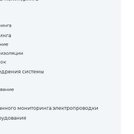
ринга
инга
ние
 изоляции
зок
едрения системы
ование
анного мониторинга электропроводки
рудования