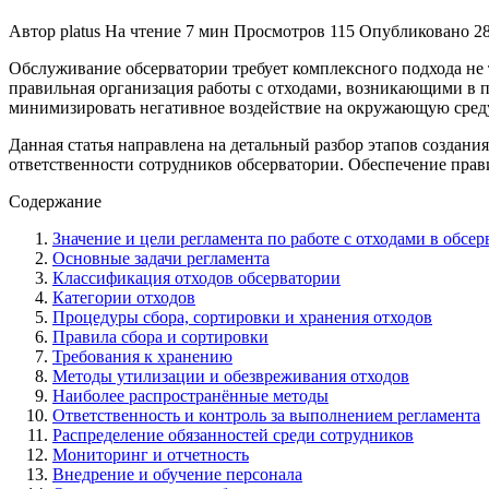
Автор
platus
На чтение
7 мин
Просмотров
115
Опубликовано
2
Обслуживание обсерватории требует комплексного подхода не 
правильная организация работы с отходами, возникающими в п
минимизировать негативное воздействие на окружающую среду
Данная статья направлена на детальный разбор этапов создани
ответственности сотрудников обсерватории. Обеспечение прав
Содержание
Значение и цели регламента по работе с отходами в обсе
Основные задачи регламента
Классификация отходов обсерватории
Категории отходов
Процедуры сбора, сортировки и хранения отходов
Правила сбора и сортировки
Требования к хранению
Методы утилизации и обезвреживания отходов
Наиболее распространённые методы
Ответственность и контроль за выполнением регламента
Распределение обязанностей среди сотрудников
Мониторинг и отчетность
Внедрение и обучение персонала