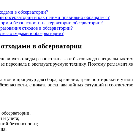
тходами в обсерватории?
и обсерватории и как с ними правильно обращаться?
орм и безопасности на территории обсерватории?
разования отходов в обсерватории?
оте с отходами в обсерватории?
 отходами в обсерватории
енерирует отходы разного типа – от бытовых до специальных т
вье персонала и эксплуатируемую технику. Поэтому регламент 
дартов и процедур для сбора, хранения, транспортировки и ути
безопасности, снижать риски аварийных ситуаций и соответство
 обсерватории;
 и учета;
аний безопасности;
ия;