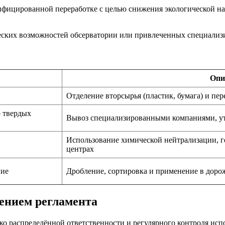
ифицированной переработке с целью снижения экологической на
ических возможностей обсерватории или привлеченных специали
Опи
Отделение вторсырья (пластик, бумага) и пер
р твердых
Вывоз специализированными компаниями, ут
Использование химической нейтрализации, г
центрах
ние
Дробление, сортировка и применение в доро
ением регламента
тко распределённой ответственности и регулярного контроля ис