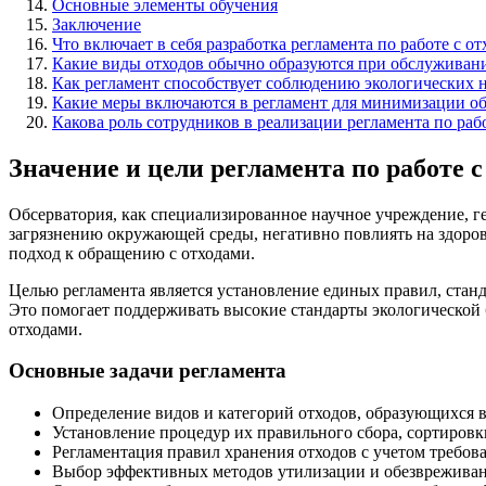
Основные элементы обучения
Заключение
Что включает в себя разработка регламента по работе с о
Какие виды отходов обычно образуются при обслуживани
Как регламент способствует соблюдению экологических н
Какие меры включаются в регламент для минимизации об
Какова роль сотрудников в реализации регламента по раб
Значение и цели регламента по работе с
Обсерватория, как специализированное научное учреждение, г
загрязнению окружающей среды, негативно повлиять на здоро
подход к обращению с отходами.
Целью регламента является установление единых правил, стан
Это помогает поддерживать высокие стандарты экологической 
отходами.
Основные задачи регламента
Определение видов и категорий отходов, образующихся в
Установление процедур их правильного сбора, сортировки
Регламентация правил хранения отходов с учетом требов
Выбор эффективных методов утилизации и обезвреживан