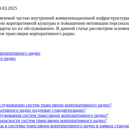
0.03.2025
емлемой частью внутренней коммуникационной инфраструктуры
ию корпоративной культуры и повышению мотивации персонала. 
дарты по их обслуживанию. В данной статье рассмотрим основны
ем трансляции корпоративного радио.
орпоративного радио
о радио
обслуживанию систем трансляции корпоративного радио?
ативного радио подлежат стандартизации?
луживания систем трансляции корпоративного радио?
опасности систем трансляции корпоративного радио?
ы в системы трансляции корпоративного радио в рамках станда