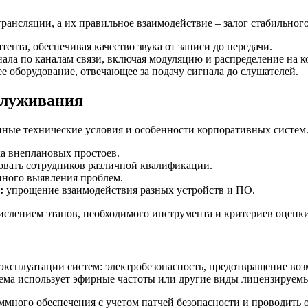
рансляции, а их правильное взаимодействие – залог стабильног
тента, обеспечивая качество звука от записи до передачи.
нала по каналам связи, включая модуляцию и распределение на к
е оборудование, отвечающее за подачу сигнала до слушателей.
служивания
енные технические условия и особенности корпоративных систе
а внеплановых простоев.
вать сотрудников различной квалификации.
нного выявления проблем.
:
упрощение взаимодействия разных устройств и ПО.
слением этапов, необходимого инструмента и критериев оценки
 эксплуатации систем: электробезопасность, предотвращение во
тема использует эфирные частоты или другие виды лицензируемы
ммного обеспечения с учетом патчей безопасности и проводить 