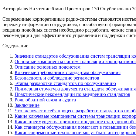
Автор
platus
На чтение
6 мин
Просмотров
130
Опубликовано
3
Современные корпоративные радио-системы становятся неотъ
передачу информации сотрудникам, способствуют формирован
вещания подобных систем необходимо разработать четкие стан
рекомендации для эффективного управления и поддержки сист
Содержание
Значение стандартов обслуживания систем трансляции к
Основные компоненты систем трансляции корпоративног
Описание основных подсистем
Ключевые требования к стандартам обслуживания
Безопасность и соблюдение регламентов
Этапы разработки стандартов по обслуживанию
Примерная структура документа стандарта обслуживания
Практические рекомендации по внедрению стандартов
Роль обратной связи и аудита
Заключение
Что включает в себя процесс разработки стандартов по 
Какие ключевые компоненты системы трансляции корпор
Какие преимущества приносит внедрение стандартов обс
Как стандарты обслуживания помогают в повышении без
Какие современные технологии могут быть интегрирован