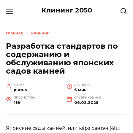
Перейти
Клининг 2050
к
содержанию
ГЛАВНАЯ
»
КЛИНИНГ
Разработка стандартов по
содержанию и
обслуживанию японских
садов камней
АВТОР
НА ЧТЕНИЕ
platus
6 мин
ПРОСМОТРОВ
ОПУБЛИКОВАНО
118
06.02.2025
Японские сады камней, или ка́рэ сантэн (枯山