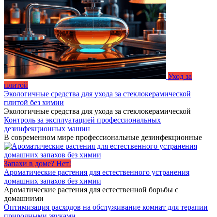
Уход за
плитой
Экологичные средства для ухода за стеклокерамической
плитой без химии
Экологичные средства для ухода за стеклокерамической
Контроль за эксплуатацией профессиональных
дезинфекционных машин
В современном мире профессиональные дезинфекционные
Запахи в доме? Нет!
Ароматические растения для естественного устранения
домашних запахов без химии
Ароматические растения для естественной борьбы с
домашними
Оптимизация расходов на обслуживание комнат для терапии
природными звуками