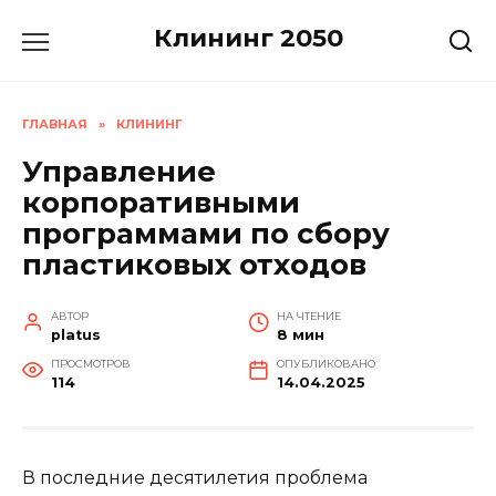
Перейти
Клининг 2050
к
содержанию
ГЛАВНАЯ
»
КЛИНИНГ
Управление
корпоративными
программами по сбору
пластиковых отходов
АВТОР
НА ЧТЕНИЕ
platus
8 мин
ПРОСМОТРОВ
ОПУБЛИКОВАНО
114
14.04.2025
В последние десятилетия проблема