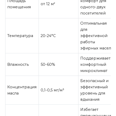
Площадь
комфорт для
от 12 м²
помещения
одного-двух
посетителей
Оптимальная
для
Температура
20-24°C
эффективной
работы
эфирных масел
Поддерживает
Влажность
50-60%
комфортный
микроклимат
Безопасный и
Концентрация
эффективный
0,1-0,5 мг/м³
масла
уровень для
вдыхания
Избегает
перенасыщения