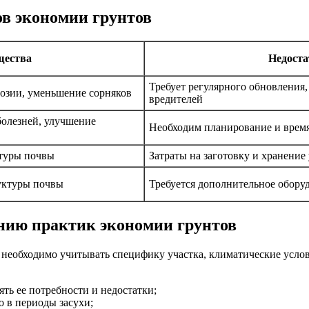
ов экономии грунтов
щества
Недоста
Требует регулярного обновления,
розии, уменьшение сорняков
вредителей
олезней, улучшение
Необходим планирование и время
ктуры почвы
Затраты на заготовку и хранение
уктуры почвы
Требуется дополнительное обору
нию практик экономии грунтов
 необходимо учитывать специфику участка, климатические усло
ть ее потребности и недостатки;
о в периоды засухи;