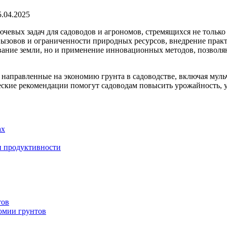
5.04.2025
чевых задач для садоводов и агрономов, стремящихся не только
 вызовов и ограниченности природных ресурсов, внедрение прак
зование земли, но и применение инновационных методов, позвол
 направленные на экономию грунта в садоводстве, включая муль
еские рекомендации помогут садоводам повысить урожайность, 
ах
и продуктивности
тов
омии грунтов