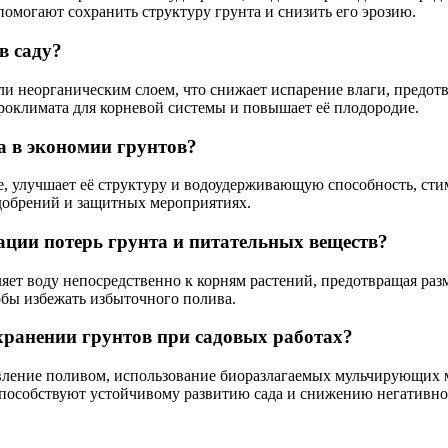
омогают сохранить структуру грунта и снизить его эрозию.
в саду?
 неорганическим слоем, что снижает испарение влаги, предотвр
роклимата для корневой системы и повышает её плодородие.
а в экономии грунтов?
, улучшает её структуру и водоудерживающую способность, сти
добрений и защитных мероприятиях.
ции потерь грунта и питательных веществ?
ляет воду непосредственно к корням растений, предотвращая ра
обы избежать избыточного полива.
хранении грунтов при садовых работах?
ление поливом, использование биоразлагаемых мульчирующих м
способствуют устойчивому развитию сада и снижению негативног