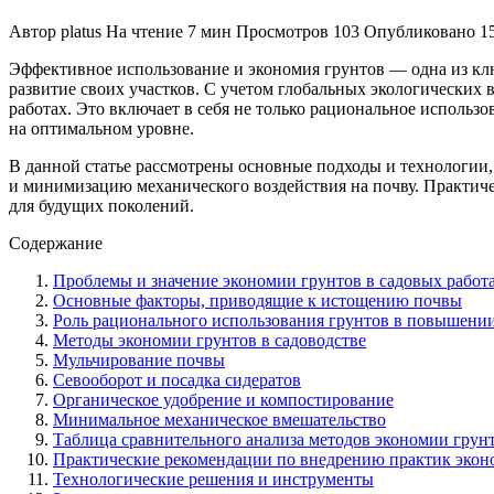
Автор
platus
На чтение
7 мин
Просмотров
103
Опубликовано
1
Эффективное использование и экономия грунтов — одна из клю
развитие своих участков. С учетом глобальных экологических
работах. Это включает в себя не только рациональное исполь
на оптимальном уровне.
В данной статье рассмотрены основные подходы и технологии,
и минимизацию механического воздействия на почву. Практич
для будущих поколений.
Содержание
Проблемы и значение экономии грунтов в садовых работ
Основные факторы, приводящие к истощению почвы
Роль рационального использования грунтов в повышени
Методы экономии грунтов в садоводстве
Мульчирование почвы
Севооборот и посадка сидератов
Органическое удобрение и компостирование
Минимальное механическое вмешательство
Таблица сравнительного анализа методов экономии грун
Практические рекомендации по внедрению практик экон
Технологические решения и инструменты