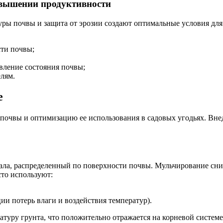
овышении продуктивности
уры почвы и защита от эрозии создают оптимальные условия для
ти почвы;
вление состояния почвы;
лям.
е
очвы и оптимизацию ее использования в садовых угодьях. Внед
ала, распределенный по поверхности почвы. Мульчирование сниж
то используют:
и потерь влаги и воздействия температур).
туру грунта, что положительно отражается на корневой системе 