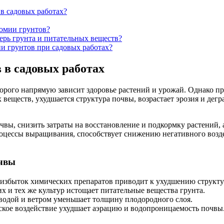
в садовых работах?
номии грунтов?
ерь грунта и питательных веществ?
и грунтов при садовых работах?
 в садовых работах
оторого напрямую зависит здоровье растений и урожай. Однако 
ществ, ухудшается структура почвы, возрастает эрозия и дегра
вы, снизить затраты на восстановление и подкормку растений,
оцессы выращивания, способствует снижению негативного воз
очвы
избыток химических препаратов приводит к ухудшению структур
 и тех же культур истощает питательные вещества грунта.
одой и ветром уменьшает толщину плодородного слоя.
кое воздействие ухудшает аэрацию и водопроницаемость почвы