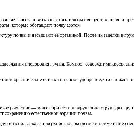
зволяет восстановить запас питательных веществ в почве и пре
аты, которые обогащают почву азотом.
ктуру почвы и насыщают ее органикой. После их заделки в грун
оддержания плодородия грунта. Компост содержит микрооргани
ений и органические остатки в ценное удобрение, что снижает 
окое рыхление — может привести к нарушению структуры грунт
т сохранению естественной аэрации почвы.
ндуют использовать поверхностное рыхление и применение спе