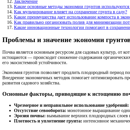
Заключение
Какие основные методы экономии грунтов используются 
Как мульчирование влияет на сохранение грунта в саду?
Какие преимущества дает использование компоста в эко
Как правильно организовать полив для минимизации пот
Какие инновационные технологии помогают в сохранени
Проблемы и значение экономии грунтов
Почва является основным ресурсом для садовых культур, от к
истощаются — происходит снижение содержания органических ве
его экосистемной устойчивости.
Экономия грунтов позволяет продлить плодородный период поч
Внедрение экономичных методик помогает оптимизировать пр
развития садового хозяйства.
Основные факторы, приводящие к истощению п
Чрезмерное и неправильное использование удобрений:
Отсутствие севооборота:
монотонное выращивание одних
Эрозия почвы:
вымывание верхних плодородных слоев в
Плотность и уплотнение грунта:
интенсивное механичес