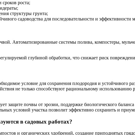
 сроков роста;
сидераты;
ния структуры грунта;
йчивого садоводства для последовательности и эффективности 
чвой. Автоматизированные системы полива, компостеры, мульч
регулируемой глубиной обработки, что снижает риск поврежден
бходимое условие для сохранения плодородия и устойчивого раз
йствия не только способствуют рациональному использованию р
ует защите почвы от эрозии, поддержке биологического баланс
ьных условий участка позволит эффективно сохранить и приум
зуются в садовых работах?
остов и органических удобрений, создание приподнятых грядок