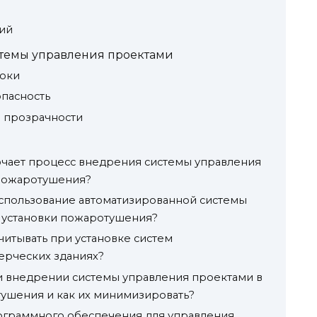
ций
темы управления проектами
роки
пасность
 прозрачности
ючает процесс внедрения системы управления
 пожаротушения?
спользование автоматизированной системы
и установки пожаротушения?
читывать при установке систем
ерческих зданиях?
и внедрении системы управления проектами в
тушения и как их минимизировать?
ограммного обеспечения для управления