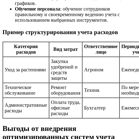
графиков.
Обучение персонала
: обучение сотрудников
правильному и своевременному ведению учета с
использованием выбранных инструментов.
Пример структурирования учета расходов
Категория
Ответственное
Период
Вид затрат
расходов
лицо
уч
Закупка
удобрений и
Уход за растениями
Агроном
Еженед
средств
защиты
Техническое
Ремонт
По мере
Техник
обслуживание
оборудования
необход
Оплата труда,
Административные
офисные
Бухгалтер
Ежемес
расходы
расходы
Выгоды от внедрения
оптимизированных систем учета